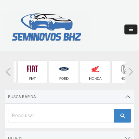
ROLET
FIAT
FORD
HONDA
HONDA
BUSCA RÁPIDA
FILTROS