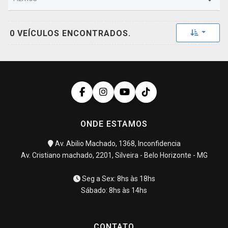
Toggle 
0 VEÍCULOS ENCONTRADOS.
ONDE ESTAMOS
Av. Abilio Machado, 1368, Inconfidencia
Av. Cristiano machado, 2201, Silveira - Belo Horizonte - MG
Seg a Sex: 8hs às 18hs
Sábado: 8hs às 14hs
CONTATO