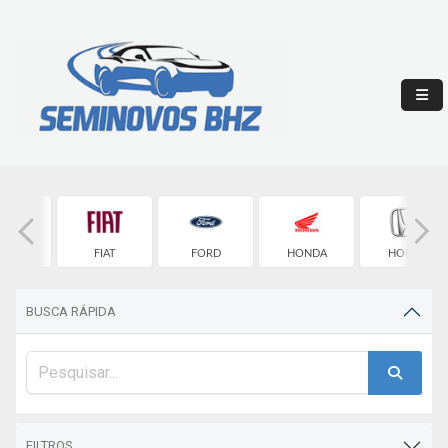
ROLET
FIAT
FORD
HONDA
HONDA
BUSCA RÁPIDA
FILTROS